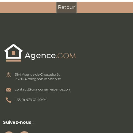
Retour
384 Avenue de Chasseforêt
73710 Pralognan la Vanoise
contact@pralognan-agence.com
+33(0) 479 01 40 94
Suivez-nous :