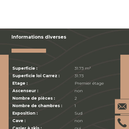
Informations diverses
Superficie :
31.73 m²
Superficie loi Carrez :
31.73
Etage :
Premier étage
Ascenseur :
non
Nombre de pièces :
2
Nombre de chambres :
1
Exposition :
Sud
Cave :
non
Casier à skis :
oui