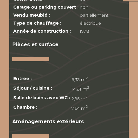
Garage ou parking couvert :
non
Vendu meublé :
partiellement
Type de chauffage :
électrique
Année de construction :
1978
Pièces et surface
Entrée :
2
6,33 m
Séjour / cuisine :
2
14,81 m
Salle de bains avec WC :
2
2,95 m
Chambre :
2
7,64 m
Aménagements extérieurs