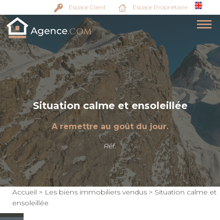
Espace Client
Espace Propriétaire
Situation calme et ensoleillée
A remettre au goût du jour.
Réf.
Accueil
>
Les biens immobiliers vendus
>
Situation calme et
ensoleillée