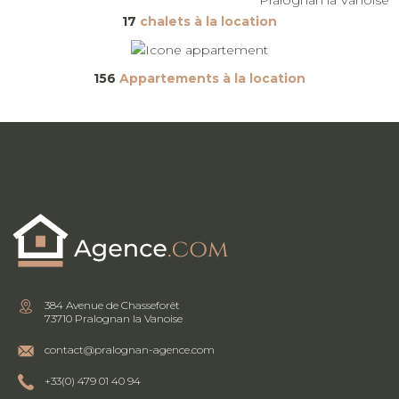
17
chalets à la location
156
Appartements à la location
384 Avenue de Chasseforêt
73710 Pralognan la Vanoise
contact@pralognan-agence.com
+33(0) 479 01 40 94