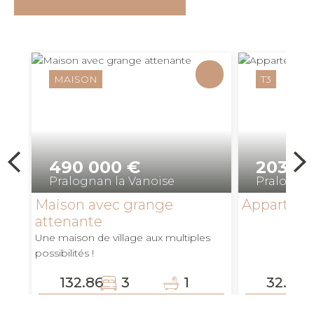
MAISON
T3
490 000 €
203 0
Pralognan la Vanoise
Pralognan
Maison avec grange
Apparteme
attenante
Une maison de village aux multiples
possibilités !
132.86
3
1
32.79