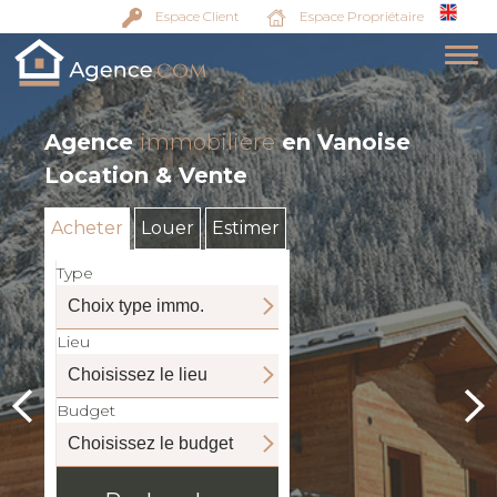
Espace Client
Espace Propriétaire
Agence
immobilière
en Vanoise
Location & Vente
Acheter
Louer
Estimer
Type
Lieu
Budget