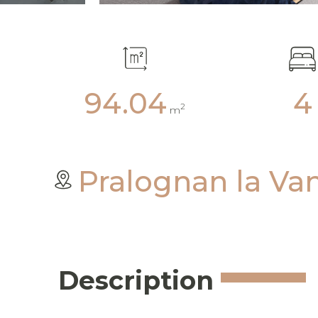
94.04
4
2
m
Pralognan la Va
Description