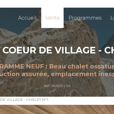
Accueil
Vente
Programmes
L
: COEUR DE VILLAGE - C
AMME NEUF : Beau chalet ossatur
uction assurée, emplacement ines
Réf. RV635-CH1
DE VILLAGE - CHALET N°1