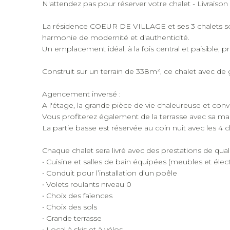
N'attendez pas pour réserver votre chalet - Livraison
La résidence COEUR DE VILLAGE et ses 3 chalets sont
harmonie de modernité et d'authenticité.
Un emplacement idéal, à la fois central et paisible
Construit sur un terrain de 338m², ce chalet avec de
Agencement inversé :
A l'étage, la grande pièce de vie chaleureuse et co
Vous profiterez également de la terrasse avec sa ma
La partie basse est réservée au coin nuit avec les 4
Chaque chalet sera livré avec des prestations de quali
• Cuisine et salles de bain équipées (meubles et él
• Conduit pour l’installation d’un poêle
• Volets roulants niveau 0
• Choix des faïences
• Choix des sols
• Grande terrasse
• Local à skis et à vélos