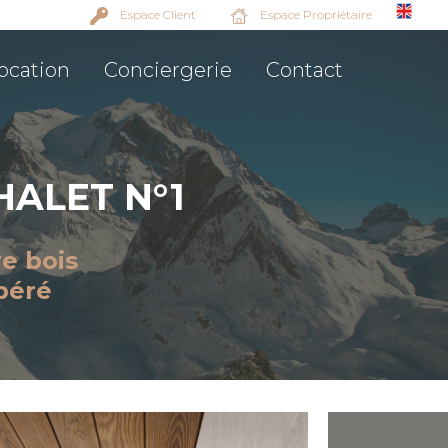
Espace Client
Espace Propriétaire
ocation
Conciergerie
Contact
HALET N°1
e bois
péré