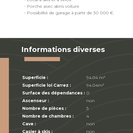
• Porche avec abris voiture
• Possibilité de garage à partir de 30 000 €.
Informations diverses
Superficie :
94.04 m²
Superficie loi Carrez :
94.04m²
Surface des dépendances :
0
Ascenseur :
non
Nombre de pièces :
5
Nombre de chambres :
4
Cave :
non
Casier à skis :
non