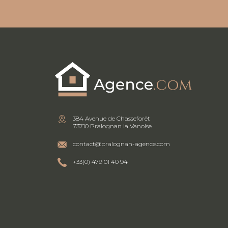
384 Avenue de Chasseforêt
73710 Pralognan la Vanoise
contact@pralognan-agence.com
+33(0) 479 01 40 94