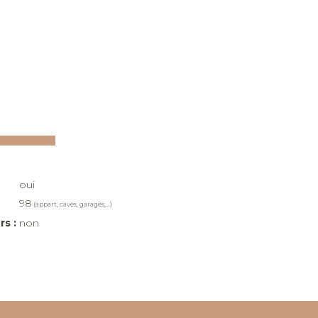
oui
98
(appart, caves, garages,...)
rs :
non