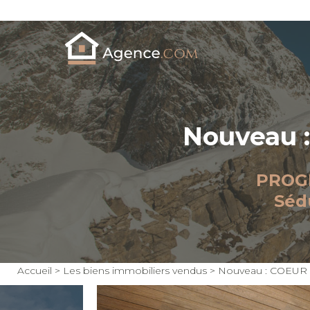
Nouveau 
PROGR
Séd
Accueil
>
Les biens immobiliers vendus
>
Nouveau : COEUR 