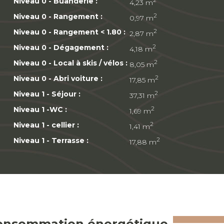
Niveau 0 - Buanderie :
2
4,23 m
Niveau 0 - Rangement :
2
0,97 m
Niveau 0 - Rangement < 1.80 :
2
2,87 m
Niveau 0 - Dégagement :
2
4,18 m
Niveau 0 - Local à skis / vélos :
2
8,05 m
Niveau 0 - Abri voiture :
2
17,85 m
Niveau 1 - Séjour :
2
37,31 m
Niveau 1 -WC :
2
1,69 m
Niveau 1 - cellier :
2
1,41 m
Niveau 1 - Terrasse :
2
17,88 m
onsommation énergétique