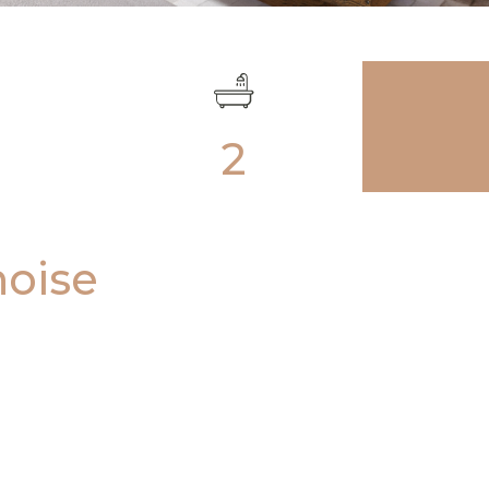
2
noise