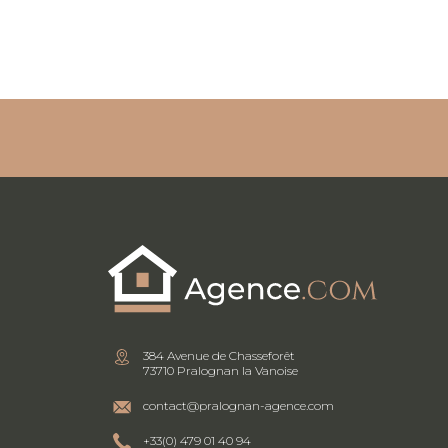
384 Avenue de Chasseforêt
73710 Pralognan la Vanoise
contact@pralognan-agence.com
+33(0) 479 01 40 94