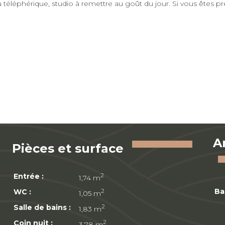
éléphérique, studio à remettre au goût du jour. Si vous êtes pr
A
Pièces et surface
Entrée :
2
1,74 m
Ba
WC :
2
1,05 m
Salle de bains :
2
1,83 m
Coin nuit :
2
3,78 m