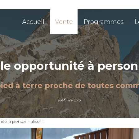
Accueil
Vente
Programmes
L
le opportunité à personn
pied à terre proche de toutes com
Réf. RV675
té à personnaliser !