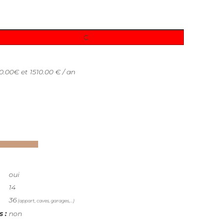
G
.00€ et 1510.00 € / an
oui
14
36
(appart, caves, garages,...)
 :
non