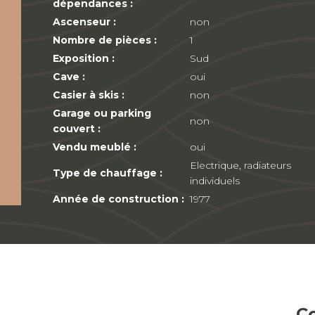
dépendances :
Ascenseur :
non
Nombre de pièces :
1
Exposition :
Sud
Cave :
oui
Casier à skis :
non
Garage ou parking
non
couvert :
Vendu meublé :
oui
Electrique, radiateurs
Type de chauffage :
individuels
Année de construction :
1977
C