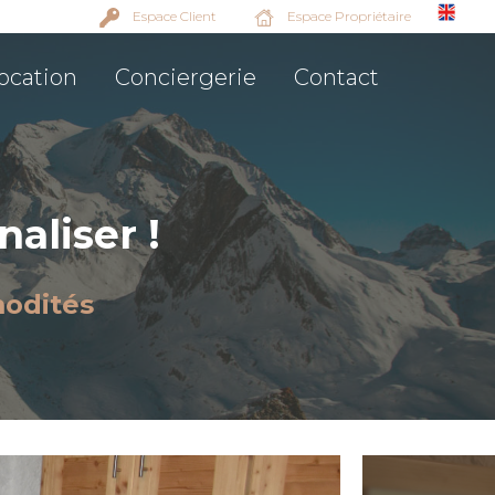
Espace Client
Espace Propriétaire
ocation
Conciergerie
Contact
aliser !
modités