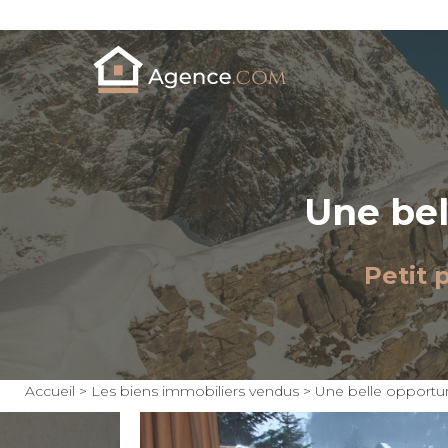
Une bel
Petit 
Accueil
>
Les biens immobiliers vendus
>
Une belle opportuni