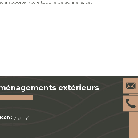
êt à apporter votre touche personnelle, cet
ménagements extérieurs
lcon :
2
7,57 m