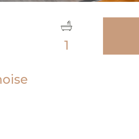
1
noise