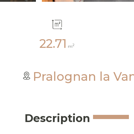
22.71
2
m
Pralognan la Va
Description