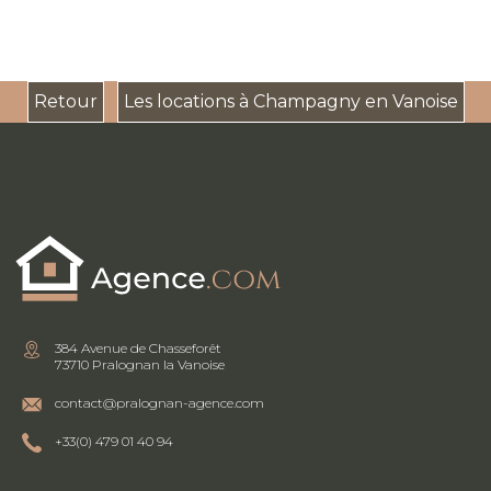
Retour
Les locations à Champagny en Vanoise
384 Avenue de Chasseforêt
73710 Pralognan la Vanoise
contact@pralognan-agence.com
+33(0) 479 01 40 94