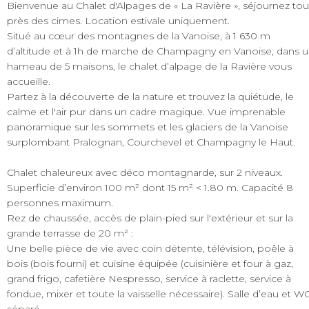
Bienvenue au Chalet d'Alpages de « La Ravière », séjournez tou
près des cimes. Location estivale uniquement.
Situé au cœur des montagnes de la Vanoise, à 1 630 m
d’altitude et à 1h de marche de Champagny en Vanoise, dans 
hameau de 5 maisons, le chalet d’alpage de la Ravière vous
accueille.
Partez à la découverte de la nature et trouvez la quiétude, le
calme et l'air pur dans un cadre magique. Vue imprenable
panoramique sur les sommets et les glaciers de la Vanoise
surplombant Pralognan, Courchevel et Champagny le Haut.
Chalet chaleureux avec déco montagnarde, sur 2 niveaux.
Superficie d’environ 100 m² dont 15 m² < 1.80 m. Capacité 8
personnes maximum.
Rez de chaussée, accès de plain-pied sur l'extérieur et sur la
grande terrasse de 20 m² :
Une belle pièce de vie avec coin détente, télévision, poêle à
bois (bois fourni) et cuisine équipée (cuisinière et four à gaz,
grand frigo, cafetière Nespresso, service à raclette, service à
fondue, mixer et toute la vaisselle nécessaire). Salle d’eau et W
séparé.