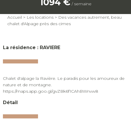
1094 €
/ semaine
Accueil
>
Les locations
>
Des vacances autrement, beau
chalet d'Alpage près des cimes
La résidence : RAVIERE
Chalet d'alpage la Ravière. Le paradis pour les amoureux de
nature et de montagne.
https://maps.app.goo.gl/gvZBk6f1CAhBWnvw8
Détail