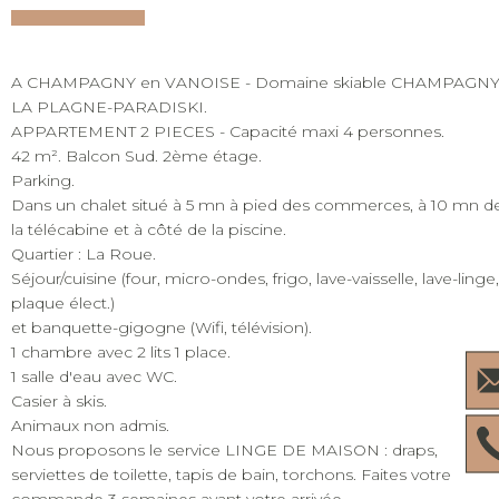
A CHAMPAGNY en VANOISE - Domaine skiable CHAMPAGNY
LA PLAGNE-PARADISKI.
APPARTEMENT 2 PIECES - Capacité maxi 4 personnes.
42 m². Balcon Sud. 2ème étage.
Parking.
Dans un chalet situé à 5 mn à pied des commerces, à 10 mn d
la télécabine et à côté de la piscine.
Quartier : La Roue.
Séjour/cuisine (four, micro-ondes, frigo, lave-vaisselle, lave-linge,
plaque élect.)
et banquette-gigogne (Wifi, télévision).
1 chambre avec 2 lits 1 place.
1 salle d'eau avec WC.
Casier à skis.
Animaux non admis.
Nous proposons le service LINGE DE MAISON : draps,
serviettes de toilette, tapis de bain, torchons. Faites votre
commande 3 semaines avant votre arrivée.