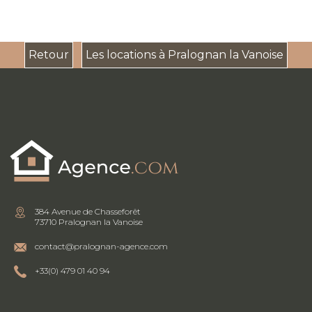
Retour
Les locations à Pralognan la Vanoise
384 Avenue de Chasseforêt
73710 Pralognan la Vanoise
contact@pralognan-agence.com
+33(0) 479 01 40 94