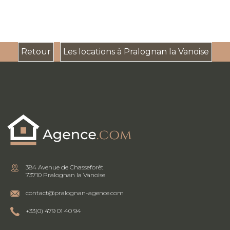
Retour
Les locations à Pralognan la Vanoise
384 Avenue de Chasseforêt
73710 Pralognan la Vanoise
contact@pralognan-agence.com
+33(0) 479 01 40 94