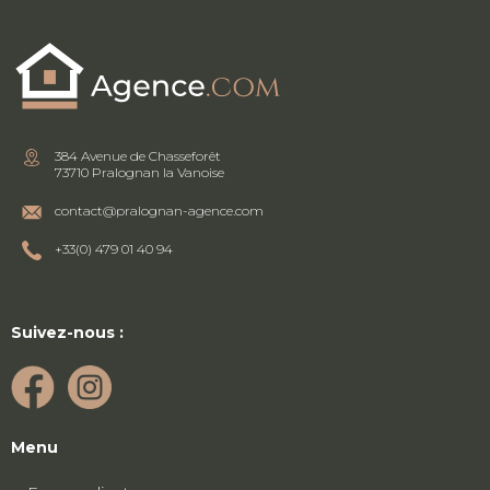
384 Avenue de Chasseforêt
73710 Pralognan la Vanoise
contact@pralognan-agence.com
+33(0) 479 01 40 94
Suivez-nous :
Menu