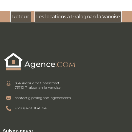
Retour
Les locations à Pralognan la Vanoise
384 Avenue de Chasseforêt
73710 Pralognan la Vanoise
contact@pralognan-agence.com
+33(0) 479 01 40 94
Suivez-nous :