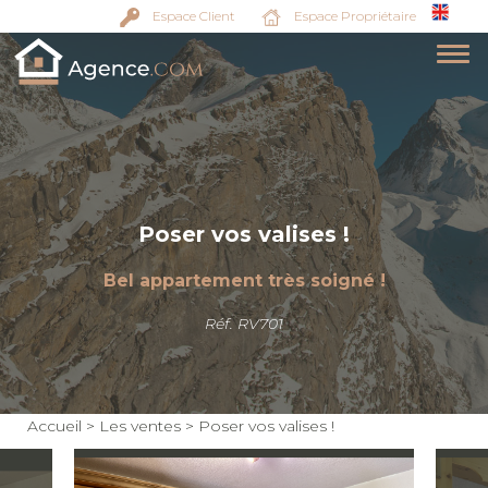
Espace Client
Espace Propriétaire
Poser vos valises !
Bel appartement très soigné !
Réf. RV701
Accueil
>
Les ventes
>
Poser vos valises !