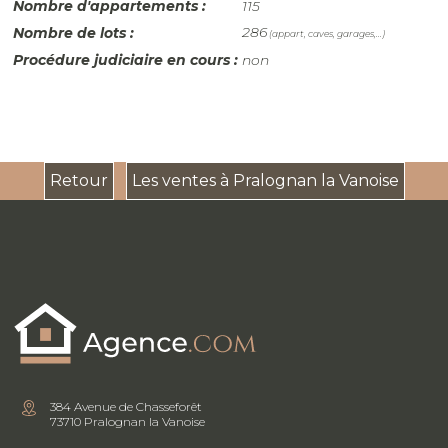
Nombre d'appartements :
115
286
Nombre de lots :
(appart, caves, garages,...)
Procédure judiciaire en cours :
non
Retour
Les ventes à Pralognan la Vanoise
384 Avenue de Chasseforêt
73710 Pralognan la Vanoise