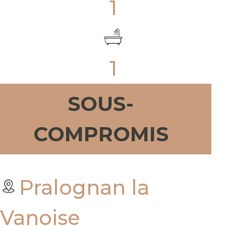
1
1
SOUS-
COMPROMIS
Pralognan la
Vanoise