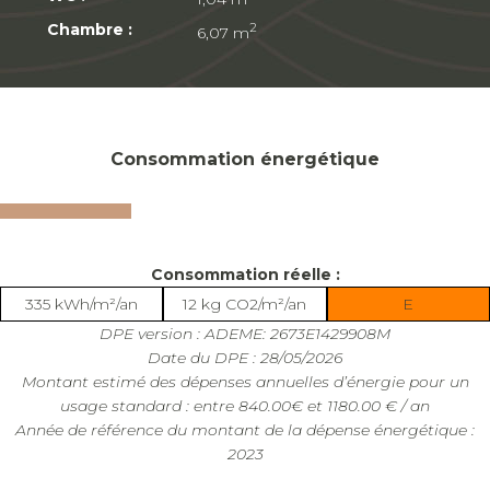
Chambre :
2
6,07 m
Consommation énergétique
Consommation réelle :
335 kWh/m²/an
12 kg CO2/m²/an
E
DPE version : ADEME: 2673E1429908M
Date du DPE : 28/05/2026
Montant estimé des dépenses annuelles d’énergie pour un
usage standard : entre 840.00€ et 1180.00 € / an
Année de référence du montant de la dépense énergétique :
2023