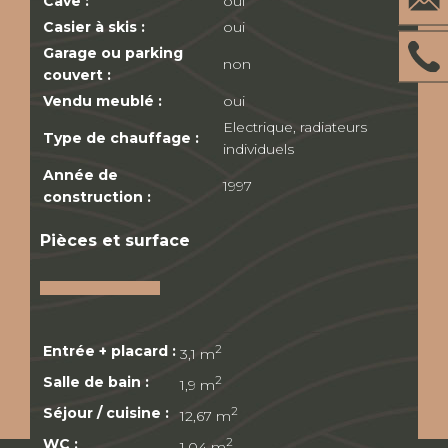
Cave :
oui
Casier à skis :
oui
Garage ou parking
non
couvert :
Vendu meublé :
oui
Electrique, radiateurs
Type de chauffage :
individuels
Année de
1997
construction :
Pièces et surface
Entrée + placard :
2
3,1 m
Salle de bain :
2
1,9 m
Séjour / cuisine :
2
12,67 m
WC :
2
1,04 m