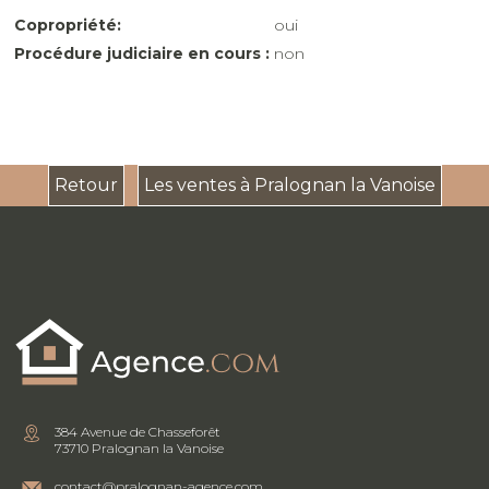
Copropriété:
oui
Procédure judiciaire en cours :
non
Retour
Les ventes à Pralognan la Vanoise
384 Avenue de Chasseforêt
73710 Pralognan la Vanoise
contact@pralognan-agence.com