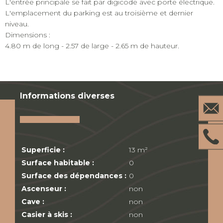
L'entrée principale se fait par digicode avec porte électrique.
L'emplacement du parking est au troisième et dernier
niveau.
Dimensions :
4.80 m de long - 2.57 de large - 2.65 m de hauteur.
Informations diverses
Superficie :
13 m²
Surface habitable :
0
Surface des dépendances :
0
Ascenseur :
non
Cave :
non
Casier à skis :
non