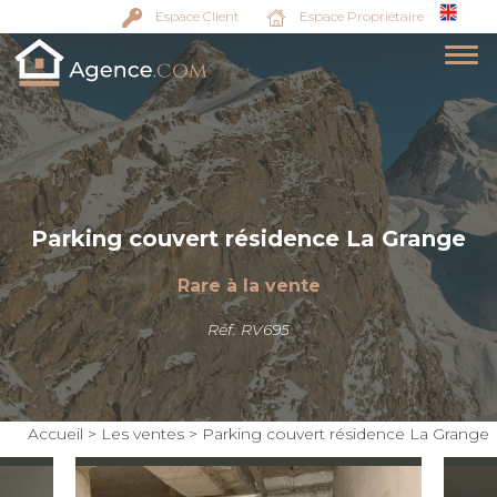
Espace Client
Espace Propriétaire
Parking couvert résidence La Grange
Rare à la vente
Réf. RV695
Accueil
>
Les ventes
>
Parking couvert résidence La Grange